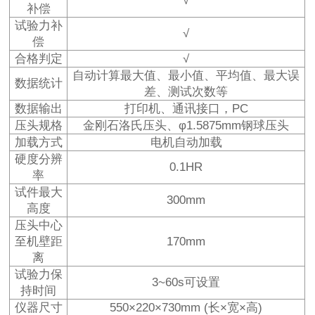
√
补偿
试验力补
√
偿
合格判定
√
自动计算最大值、最小值、平均值、最大误
数据统计
差、测试次数等
数据输出
打印机、通讯接口，PC
压头规格
金刚石洛氏压头、φ1.5875mm钢球压头
加载方式
电机自动加载
硬度分辨
0.1HR
率
试件最大
300mm
高度
压头中心
至机壁距
170mm
离
试验力保
3~60s可设置
持时间
仪器尺寸
550×220×730mm (长×宽×高)