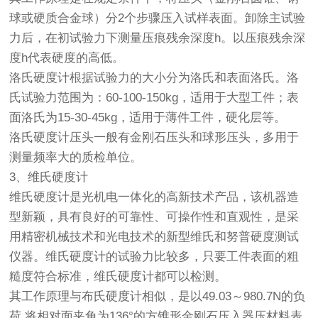
球或硬质合金球）分2个步骤压入试样表面。卸除主试验
力后，在初试验力下测量压痕残余深度h。以压痕残余深
度h代表硬度的高低。
洛氏硬度计根据试验力的大小分为洛氏和表面洛氏。洛
氏试验力范围为：60-100-150kg，适用于大型工件；表
面洛氏为15-30-45kg，适用于薄件工件，硬化层等。
洛氏硬度计压头一般有金刚石压头和球形压头，多用于
测量频率大的质检单位。
3、维氏硬度计
维氏硬度计是光机电一体化的高新技术产品，该机器造
型新颖，具有良好的可靠性、可操作性和直观性，是采
用精密机械技术和光电技术的新型维氏和努普硬度测试
仪器。维氏硬度计的试验力比较多，只要工件表面的粗
糙度符合标准，维氏硬度计都可以检测。
其工作原理与布氏硬度计相似，是以49.03～980.7N的负
荷,将相对面夹角为136°的方锥形金刚石压入器压材料表