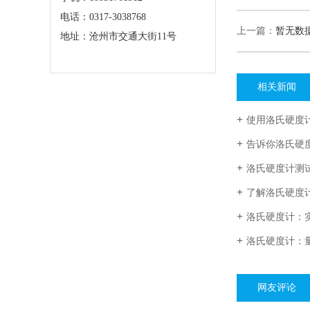
电话：0317-3038768
上一篇：
暂无数
地址：沧州市交通大街11号
相关新闻
使用洛氏硬度
告诉你洛氏硬
洛氏硬度计测
了解洛氏硬度
洛氏硬度计：
洛氏硬度计：
网友评论