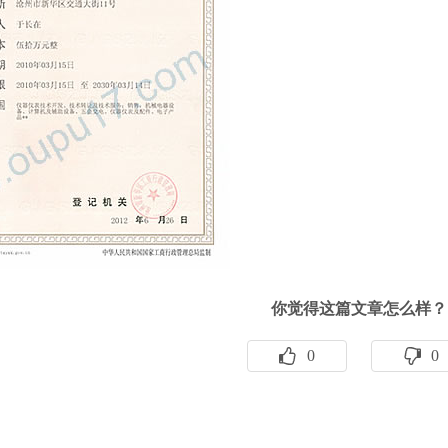
你觉得这篇文章怎么样？
0
0