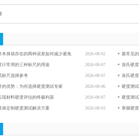
据
计本身就存在的两种误差如何减少避免
2026-08-02
最常见的
度计常用的三种标尺的用途
2026-08-07
洛氏硬度
试标尺选择参考
2026-08-07
洛氏硬度
计的优势：为何选择硬度测试专家
2026-08-06
硬度测试
实现材料硬度评估的终极利器
2026-08-07
硬度测试
量身定制硬度测试解决方案
2026-08-03
掌握硬度