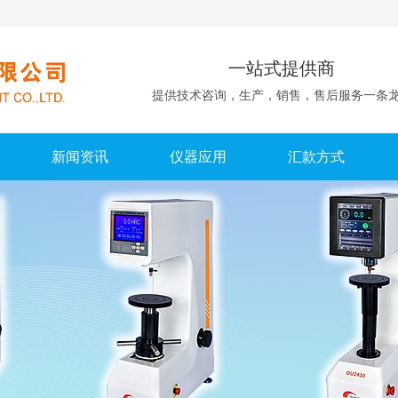
一站式提供商
提供技术咨询，生产，销售，售后服务一条
新闻资讯
仪器应用
汇款方式