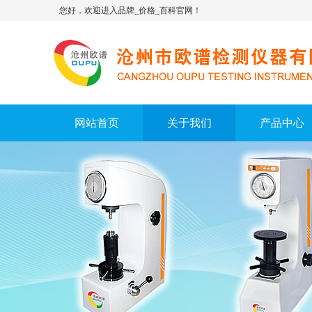
您好，欢迎进入品牌_价格_百科官网！
网站首页
关于我们
产品中心