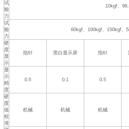
试
10kgf、98
验
力
试
验
60kgf、100kgf、150kgf、
力
硬
度
指针
黑白显示屏
指针
显
示
显
示
0.5
0.1
0.5
精
度
硬
度
值
机械
机械
机械
校
准