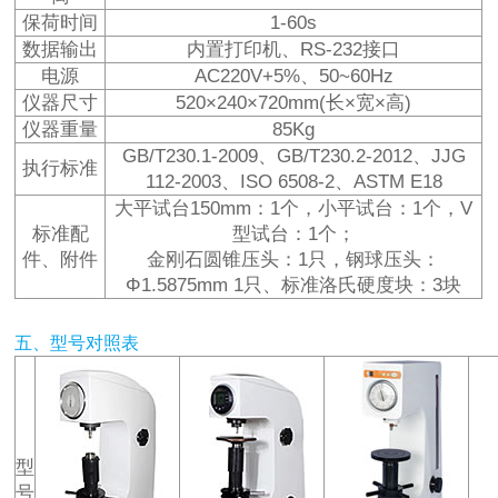
保荷时间
1-60s
数据输出
内置打印机、RS-232接口
电源
AC220V+5%、50~60Hz
仪器尺寸
520×240×720mm(长×宽×高)
仪器重量
85Kg
GB/T230.1-2009、GB/T230.2-2012、JJG
执行标准
112-2003、ISO 6508-2、ASTM E18
大平试台150mm：1个，小平试台：1个，V
标准配
型试台：1个；
件、附件
金刚石圆锥压头：1只，钢球压头：
Φ1.5875mm 1只、标准洛氏硬度块：3块
五、型号对照表
型
号