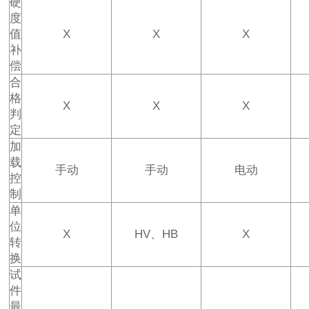
硬
度
值
X
X
X
补
偿
合
格
X
X
X
判
定
加
载
手动
手动
电动
控
制
单
位
X
HV、HB
X
转
换
试
件
最