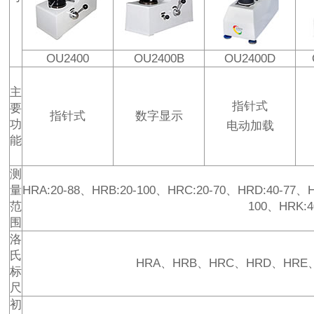
OU2400
OU2400B
OU2400D
主
指针式
要
指针式
数字显示
功
电动加载
能
测
量
HRA:20-88、HRB:20-100、HRC:20-70、HRD:40-77、H
范
100、HRK:4
围
洛
氏
HRA、HRB、HRC、HRD、HRE
标
尺
初