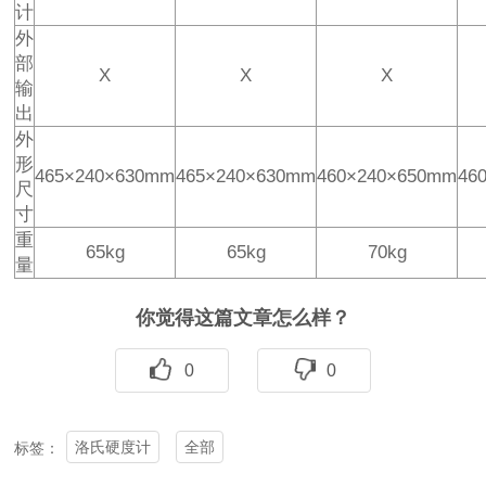
计
外
部
X
X
X
输
出
外
形
465×240×630mm
465×240×630mm
460×240×650mm
46
尺
寸
重
65kg
65kg
70kg
量
你觉得这篇文章怎么样？
0
0
洛氏硬度计
全部
标签：