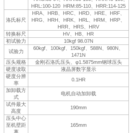
HRL:100-120 HRM:85-110、HRR:114-125
HRA、HRB、HRC、HRD、HRE、HRF、
洛氏标尺
HRG、HRH、HRK、HRL、HRM、HRP、
HRR、HRS、HRV
转换标尺
HV、HB、HR
初试验力
10kgf 98.07N
60kgf、100kgf、150kgf、588N、980N、
试验力
1471N
压头规格
金刚石洛氏压头、φ1.5875mm钢球压头
硬度读取
液晶屏数字显示
硬度分辨
0.1HR
率
加卸载方
电机自动加卸载
式
试件最大
190mm
高度
压头中心
至机壁距
165mm
离