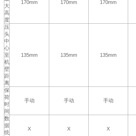
170mm
170mm
170mm
大
高
度
压
头
中
心
至
135mm
135mm
135mm
机
壁
距
离
保
荷
手动
手动
手动
时
间
数
据
X
X
X
统